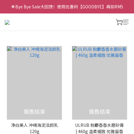
🌟Bye Bye Sale大回馈！使用优惠码【GOODBYE】再扣RM5
prev
next
贩售结束
贩售结束
净白美人 冲绳海泥洁颜乳
ULRUB 粉麝香香水磨砂膏
120g
| 460g 温柔细致 优雅留香