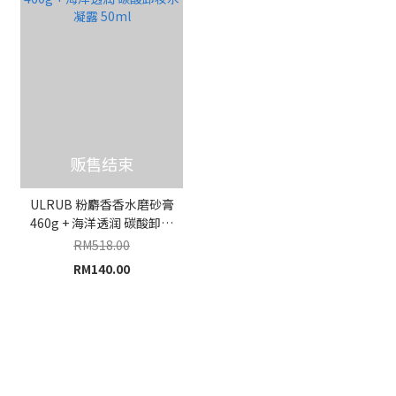
贩售结束
ULRUB 粉麝香香水磨砂膏
460g + 海洋透润 碳酸卸妆
水凝露 50ml
RM518.00
RM140.00