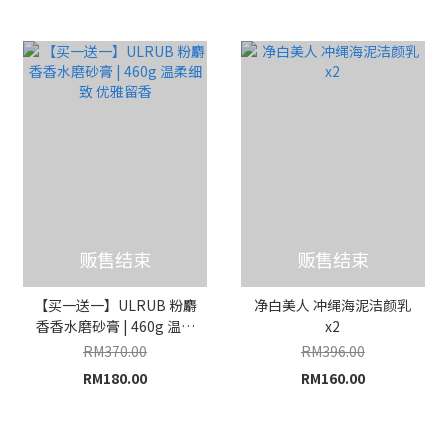
贩售结束
贩售结束
【买一送一】ULRUB 粉麝
净白美人 冲绳海泥洁颜乳
香香水磨砂膏 | 460g 温柔
x2
细致 优雅留香
RM370.00
RM396.00
RM180.00
RM160.00