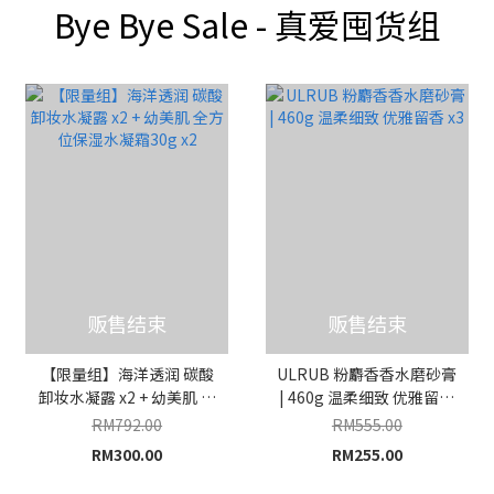
Bye Bye Sale - 真爱囤货组
贩售结束
贩售结束
【限量组】海洋透润 碳酸
ULRUB 粉麝香香水磨砂膏
卸妆水凝露 x2 + 幼美肌 全
| 460g 温柔细致 优雅留香
方位保湿水凝霜30g x2
x3
RM792.00
RM555.00
RM300.00
RM255.00