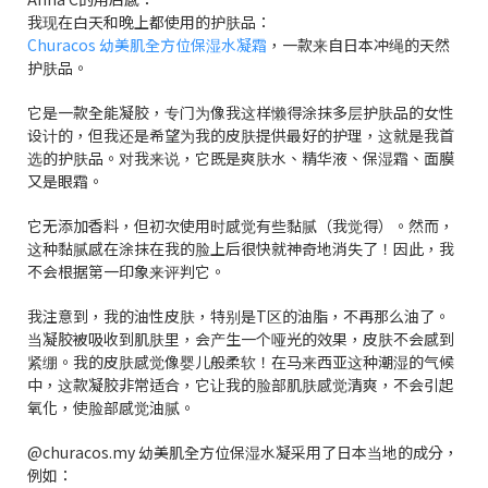
我现在白天和晚上都使用的护肤品：
Churacos 幼美肌全方位保湿水凝霜
，一款来自日本冲绳的天然
护肤品。
它是一款全能凝胶，专门为像我这样懒得涂抹多层护肤品的女性
设计的，但我还是希望为我的皮肤提供最好的护理，这就是我首
选的护肤品。对我来说，它既是爽肤水、精华液、保湿霜、面膜
又是眼霜。
它无添加香料，但初次使用时感觉有些黏腻（我觉得）。然而，
这种黏腻感在涂抹在我的脸上后很快就神奇地消失了！因此，我
不会根据第一印象来评判它。
我注意到，我的油性皮肤，特别是T区的油脂，不再那么油了。
当凝胶被吸收到肌肤里，会产生一个哑光的效果，皮肤不会感到
紧绷。我的皮肤感觉像婴儿般柔软！在马来西亚这种潮湿的气候
中，这款凝胶非常适合，它让我的脸部肌肤感觉清爽，不会引起
氧化，使脸部感觉油腻。
@churacos.my
幼美肌全方位保湿水凝
采用了日本当地的成分，
例如：