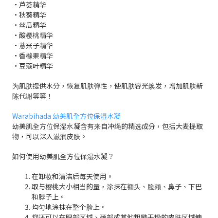
•芦荟精华
•秋葵精华
•丝瓜精华
•酸樱桃精华
•薏米子精华
•香橼果精华
•豆蔻叶精华
为肌肤提供水分，恢复肌肤弹性，使肌肤容光焕发，增加肌肤新
陈代谢等等！
Warabihada
幼美肌全方位保湿水凝
幼美肌全方位保湿水凝
含有来自冲绳的精选成分，包括大麦提取
物，可以深入滋润皮肤。
如何使用
幼美肌全方位保湿水凝
？
在卸妆和清洁后每天使用。
取与樱桃大小相当的量，涂抹在额头、脸颊、鼻子、下巴
和脖子上。
均匀地涂抹在整个脸上。
您还可以在眼部区域、颈部或其他粗糙干燥的皮肤区域使