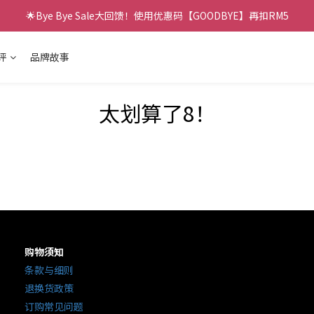
🌟Bye Bye Sale大回馈！使用优惠码【GOODBYE】再扣RM5
评
品牌故事
太划算了8！
购物须知
条款与细则
退换货政策
订购常见问题