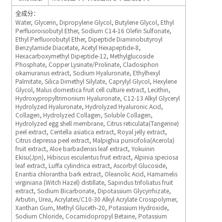
全成分
：
Water, Glycerin, Dipropylene Glycol, Butylene Glycol, Ethyl
Perfluoroisobutyl Ether, Sodium C14-16 Olefin Sulfonate,
Ethyl Perfluorobutyl Ether, Dipeptide Diaminobutyroyl
Benzylamide Diacetate, Acetyl Hexapeptide-8,
Hexacarboxymethyl Dipeptide-12, Methylglucoside
Phosphate, Copper Lysinate/Prolinate, Cladosiphon
okamuranus extract, Sodium Hyaluronate, Ethylhexyl
Palmitate, Silica Dimethyl Silylate, Caprylyl Glycol, Hexylene
Glycol, Malus domestica fruit cell culture extract, Lecithin,
Hydroxypropyltrimonium Hyaluronate, C12-13 Alkyl Glyceryl
Hydrolyzed Hyaluronate, Hydrolyzed Hyaluronic Acid,
Collagen, Hydrolyzed Collagen, Soluble Collagen,
Hydrolyzed egg shell membrane, Citrus reticulata(Tangerine)
peel extract, Centella asiatica extract, Royal jelly extract,
Citrus depressa peel extract, Malpighia punicifolia(Acerola)
fruit extract, Aloe barbadensis leaf extract, Yokuinin
Ekisu(Jpn), Hibiscus esculentus fruit extract, Alpinia speciosa
leaf extract, Luffa cylindrica extract, Ascorbyl Glucoside,
Enantia chlorantha bark extract, Oleanolic Acid, Hamamelis
virginiana (Witch Hazel) distillate, Sapindus trifoliatus fruit
extract, Sodium Bicarbonate, Dipotassium Glycyrrhizate,
Arbutin, Urea, Acrylates/C10-30 Alkyl Acrylate Crosspolymer,
Xanthan Gum, Methyl Gluceth-20, Potassium Hydroxide,
Sodium Chloride, Cocamidopropyl Betaine, Potassium