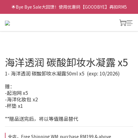
🌟Bye Bye Sale大回馈！使用优惠码【GOODBYE】再扣RM5
海洋透润 碳酸卸妆水凝露 x5
1- 海洋透润 碳酸卸妆水凝露50ml x5  (exp: 10/2026)
赠：
-起泡网 x5 
-海洋化妝包 x2
-杯垫 x1
**贈品送完后，将以等值赠品替代
全店，Free Shipping WM: purchase RM199 & above