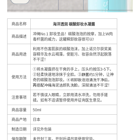
商品名称
海洋透
润
碳酸卸妆水凝
露
冲
绳
No.1
卸
妆圣品！碳酸泡泡的按摩，加上
W
肉
商品描述
毒杆菌的威力，
这罐瞬卸妝容很可以
!
利用不
伤害肌肤的碳酸泡沫，加上诺贝尔获奖美
商品用途
容精华及水云褐藻，使脏污、妆容自然浮起脱落
不干涩
！
①
将水凝露
挤在干爽的手上，压头约按压
3-5
下。
静置约
②
轻柔快速地涂抹于全脸。
③
1
分
钟，让神
使用方法
将卸妝泡泡清洗干净后，
奇的碳酸泡泡卸妆。
④
再搭配冲绳海泥洁颜乳洗脸，深层清洁不干涩
！
若不慎
误入眼睛，立即用清水冲洗，勿用手搓
注意事
项
揉。如有不适请暂停使用并征询医生意见
。
商品容量
50ml
商品
产
地
日本
制造日期
详见外包
装
保存期限
未开封三年，开封后
请尽早使用完毕
。